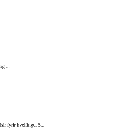
g ...
r fyrir hvelfingu. 5...