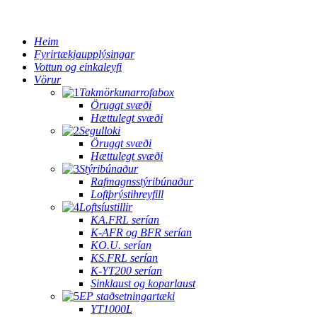
Heim
Fyrirtækjaupplýsingar
Vottun og einkaleyfi
Vörur
Takmörkunarrofabox
Öruggt svæði
Hættulegt svæði
Segulloki
Öruggt svæði
Hættulegt svæði
Stýribúnaður
Rafmagnsstýribúnaður
Loftþrýstihreyfill
Loftsíustillir
KA.FRL serían
K-AFR og BFR serían
KO.U. serían
KS.FRL serían
K-YT200 serían
Sinklaust og koparlaust
EP staðsetningartæki
YT1000L