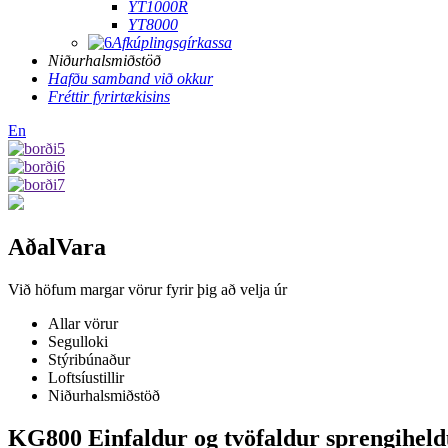
YT1000R
YT8000
Afkúplingsgírkassa
Niðurhalsmiðstöð
Hafðu samband við okkur
Fréttir fyrirtækisins
En
Aðal
Vara
Við höfum margar vörur fyrir þig að velja úr
Allar vörur
Segulloki
Stýribúnaður
Loftsíustillir
Niðurhalsmiðstöð
KG800 Einfaldur og tvöfaldur sprengiheld