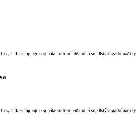
, Ltd. er faglegur og hátækniframleiðandi á snjallstýringarbúnaði fyri
sa
, Ltd. er faglegur og hátækniframleiðandi á snjallstýringarbúnaði fyri