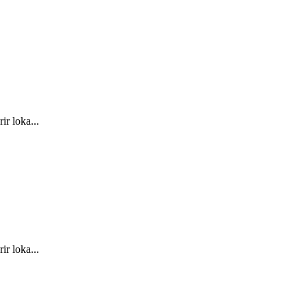
r loka...
r loka...