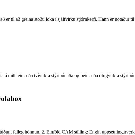
r til að greina stöðu loka í sjálfvirku stjórnkerfi. Hann er notaður til a
ta á milli ein- eða tvívirkra stýribúnaða og bein- eða öfugvirkra stýrib
rofabox
túðun, falleg hönnun. 2. Einföld CAM stilling: Engin uppsetningarverkf