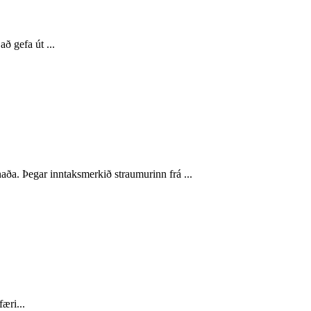
ð gefa út ...
únaða. Þegar inntaksmerkið straumurinn frá ...
æri...