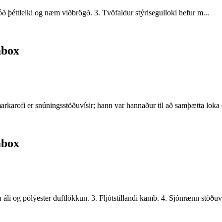
ð þéttleiki og næm viðbrögð. 3. Tvöfaldur stýrisegulloki hefur m...
abox
rkarofi er snúningsstöðuvísir; hann var hannaður til að samþætta loka o
abox
li og pólýester duftlökkun. 3. Fljótstillandi kamb. 4. Sjónrænn stöðuvísi