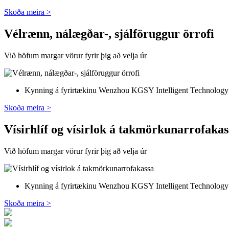
Skoða meira >
Vélrænn, nálægðar-, sjálföruggur örrofi
Við höfum margar vörur fyrir þig að velja úr
Kynning á fyrirtækinu Wenzhou KGSY Intelligent Technology Co.
Skoða meira >
Vísirhlíf og vísirlok á takmörkunarrofakas
Við höfum margar vörur fyrir þig að velja úr
Kynning á fyrirtækinu Wenzhou KGSY Intelligent Technology Co.
Skoða meira >