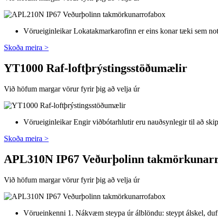
Vörueiginleikar Lokatakmarkarofinn er eins konar tæki sem notað e
Skoða meira >
YT1000 Raf-loftþrýstingsstöðumælir
Við höfum margar vörur fyrir þig að velja úr
Vörueiginleikar Engir viðbótarhlutir eru nauðsynlegir til að skip
Skoða meira >
APL310N IP67 Veðurþolinn takmörkunar
Við höfum margar vörur fyrir þig að velja úr
Vörueinkenni 1. Nákvæm steypa úr álblöndu: steypt álskel, duf