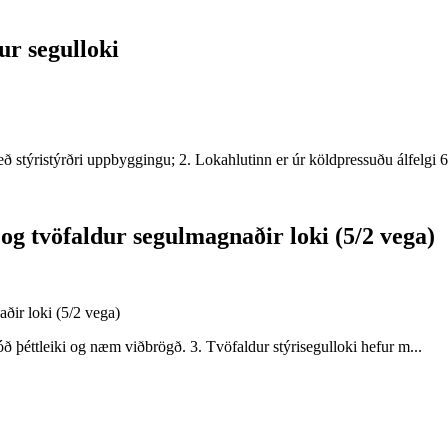
ur segulloki
 stýristýrðri uppbyggingu; 2. Lokahlutinn er úr köldpressuðu álfelgi 
 tvöfaldur segulmagnaðir loki (5/2 vega)
ð þéttleiki og næm viðbrögð. 3. Tvöfaldur stýrisegulloki hefur m...