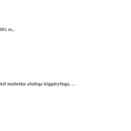
6061 m...
ið inniheldur aðallega höggdeyfingu, ...