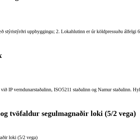
 stýristýrðri uppbyggingu; 2. Lokahlutinn er úr köldpressuðu álfelgi 
x
 við IP verndunarstaðalinn, ISO5211 staðalinn og Namur staðalinn. Hylk
 tvöfaldur segulmagnaðir loki (5/2 vega)