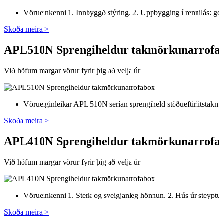
Vörueinkenni 1. Innbyggð stýring. 2. Uppbygging í rennilás: gó
Skoða meira >
APL510N Sprengiheldur takmörkunarrof
Við höfum margar vörur fyrir þig að velja úr
Vörueiginleikar APL 510N serían sprengiheld stöðueftirlitstakma
Skoða meira >
APL410N Sprengiheldur takmörkunarrof
Við höfum margar vörur fyrir þig að velja úr
Vörueinkenni 1. Sterk og sveigjanleg hönnun. 2. Hús úr steyptu á
Skoða meira >