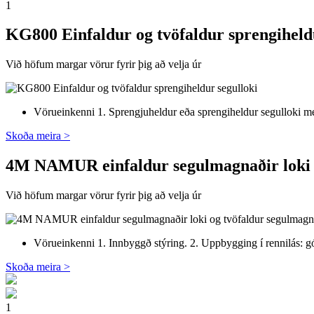
1
KG800 Einfaldur og tvöfaldur sprengiheld
Við höfum margar vörur fyrir þig að velja úr
Vörueinkenni 1. Sprengjuheldur eða sprengiheldur segulloki með
Skoða meira >
4M NAMUR einfaldur segulmagnaðir loki og
Við höfum margar vörur fyrir þig að velja úr
Vörueinkenni 1. Innbyggð stýring. 2. Uppbygging í rennilás: gó
Skoða meira >
1