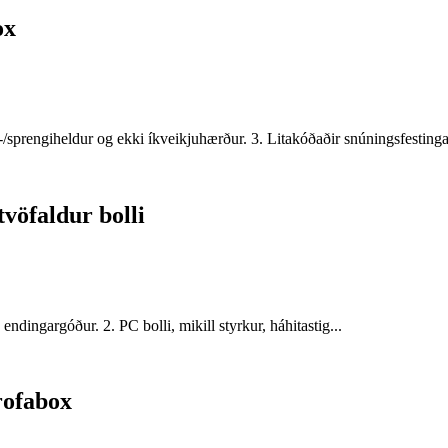
ox
sprengiheldur og ekki íkveikjuhærður. 3. Litakóðaðir snúningsfestingar 
tvöfaldur bolli
 endingargóður. 2. PC bolli, mikill styrkur, háhitastig...
rofabox