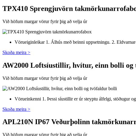
TPX410 Sprengjuvörn takmörkunarrofab
Við höfum margar vörur fyrir þig að velja úr
Vörueiginleikar 1. Álhús með beinni uppsetningu. 2. Eldvarnar-/
Skoða meira >
AW2000 Loftsíustillir, hvítur, einn bolli og 
Við höfum margar vörur fyrir þig að velja úr
Vörueinkenni 1. Þessi síustillir er úr steyptu álfelgi, stöðugur og
Skoða meira >
APL210N IP67 Veðurþolinn takmörkunar
Við höfum margar vörur fyrir þig að velja úr