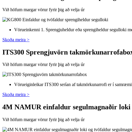
Við höfum margar vörur fyrir þig að velja úr
Vörueinkenni 1. Sprengjuheldur eða sprengiheldur segulloki með
Skoða meira >
ITS300 Sprengjuvörn takmörkunarrofabo
Við höfum margar vörur fyrir þig að velja úr
Vörueiginleikar ITS300 serían af takmörkunarrofi er í samræmi
Skoða meira >
4M NAMUR einfaldur segulmagnaðir loki og
Við höfum margar vörur fyrir þig að velja úr