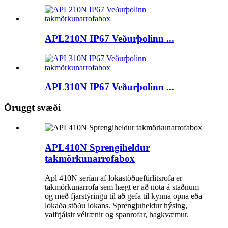
APL210N IP67 Veðurþolinn ...
APL310N IP67 Veðurþolinn ...
Öruggt svæði
APL410N Sprengiheldur
takmörkunarrofabox
Apl 410N serían af lokastöðueftirlitsrofa er
takmörkunarrofa sem hægt er að nota á staðnum
og með fjarstýringu til að gefa til kynna opna eða
lokaða stöðu lokans. Sprengjuheldur hýsing,
valfrjálsir vélrænir og spanrofar, hagkvæmur.