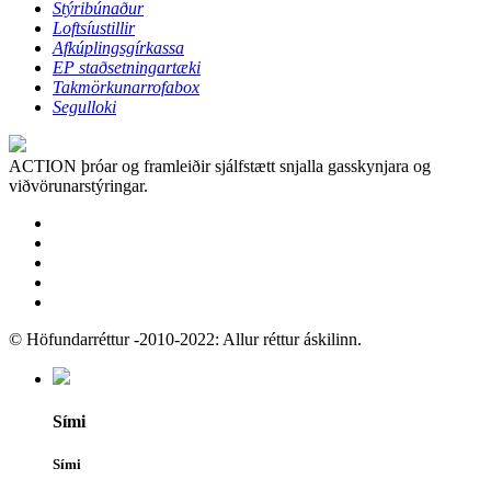
Stýribúnaður
Loftsíustillir
Afkúplingsgírkassa
EP staðsetningartæki
Takmörkunarrofabox
Segulloki
ACTION þróar og framleiðir sjálfstætt snjalla gasskynjara og
viðvörunarstýringar.
© Höfundarréttur -2010-2022: Allur réttur áskilinn.
Sími
Sími