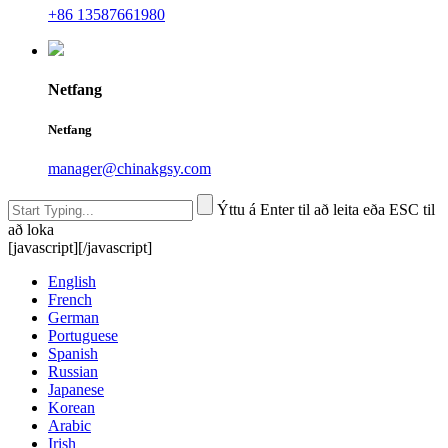
+86 13587661980
Netfang
Netfang
manager@chinakgsy.com
Ýttu á Enter til að leita eða ESC til
að loka
[javascript]
[/javascript]
English
French
German
Portuguese
Spanish
Russian
Japanese
Korean
Arabic
Irish