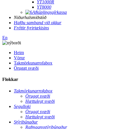
YT1000R
YT8000
Afkúplingsgírkassa
Niðurhalsmiðstöð
Hafðu samband við okkur
Fréttir fyrirtækisins
En
Heim
Vörur
Takmörkunarrofabox
Öruggt svæði
Flokkar
Takmörkunarrofabox
Öruggt svæði
Hættulegt svæði
Segulloki
Öruggt svæði
Hættulegt svæði
Stýribúnaður
Rafmagnsstýribúnaður