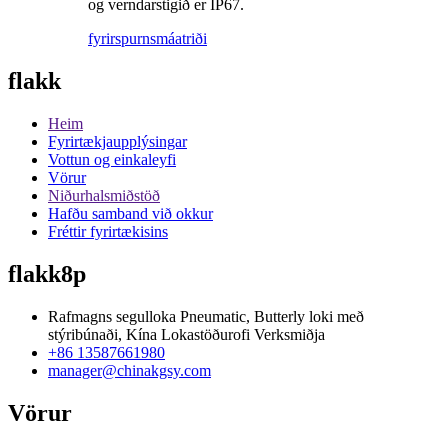
og verndarstigið er IP67.
fyrirspurn
smáatriði
flakk
Heim
Fyrirtækjaupplýsingar
Vottun og einkaleyfi
Vörur
Niðurhalsmiðstöð
Hafðu samband við okkur
Fréttir fyrirtækisins
flakk8p
Rafmagns segulloka Pneumatic, Butterly loki með
stýribúnaði, Kína Lokastöðurofi Verksmiðja
+86 13587661980
manager@chinakgsy.com
Vörur