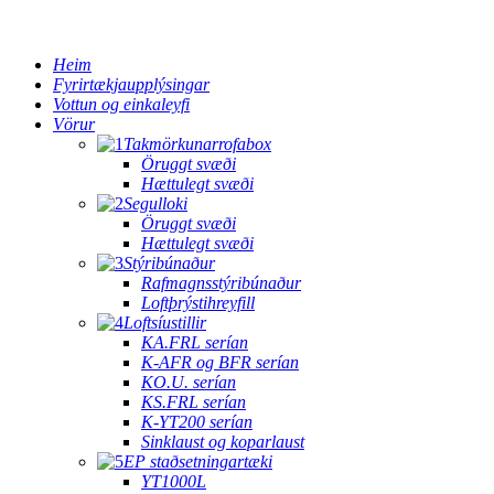
Heim
Fyrirtækjaupplýsingar
Vottun og einkaleyfi
Vörur
Takmörkunarrofabox
Öruggt svæði
Hættulegt svæði
Segulloki
Öruggt svæði
Hættulegt svæði
Stýribúnaður
Rafmagnsstýribúnaður
Loftþrýstihreyfill
Loftsíustillir
KA.FRL serían
K-AFR og BFR serían
KO.U. serían
KS.FRL serían
K-YT200 serían
Sinklaust og koparlaust
EP staðsetningartæki
YT1000L