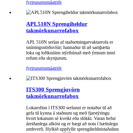
fyrirspurn
smáatriði
APL510N Sprengiheldur
takmörkunarrofabox
APL 510N serían af staðsetningarvaktarrofa er
snúningsstöðuvísir; hannaður til að samþætta
loka og loftknúinn stýribúnað með ýmsum innri
rofum eða skynjurum.
fyrirspurn
smáatriði
ITS300 Sprengjuvörn
takmörkunarrofabox
Lokarofinn í ITS300 seríunni er notaður til að
gefa til kynna á staðnum og með fjarstýringu
hvort lokanum sé kveikt eða slökkt. Varan hefur
áreiðanlega afköst og er hægt að nota í hættulegu
umhverfi. Hylkið uppfyllir sprengiheldnistaðalinn