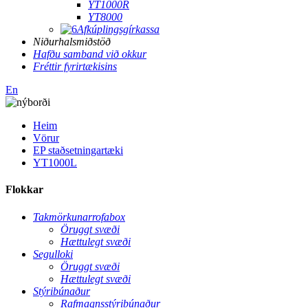
YT1000R
YT8000
Afkúplingsgírkassa
Niðurhalsmiðstöð
Hafðu samband við okkur
Fréttir fyrirtækisins
En
Heim
Vörur
EP staðsetningartæki
YT1000L
Flokkar
Takmörkunarrofabox
Öruggt svæði
Hættulegt svæði
Segulloki
Öruggt svæði
Hættulegt svæði
Stýribúnaður
Rafmagnsstýribúnaður