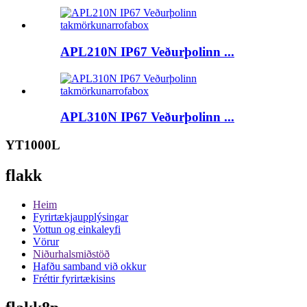
APL210N IP67 Veðurþolinn ...
APL310N IP67 Veðurþolinn ...
YT1000L
flakk
Heim
Fyrirtækjaupplýsingar
Vottun og einkaleyfi
Vörur
Niðurhalsmiðstöð
Hafðu samband við okkur
Fréttir fyrirtækisins