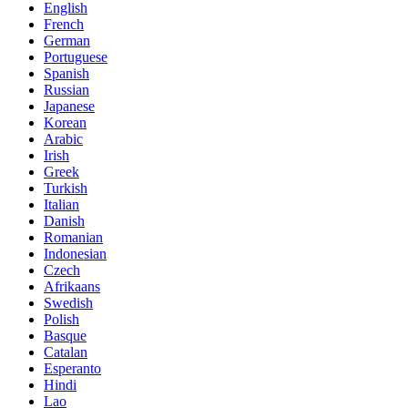
English
French
German
Portuguese
Spanish
Russian
Japanese
Korean
Arabic
Irish
Greek
Turkish
Italian
Danish
Romanian
Indonesian
Czech
Afrikaans
Swedish
Polish
Basque
Catalan
Esperanto
Hindi
Lao