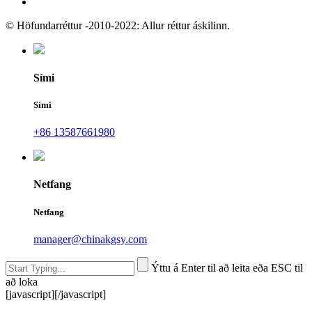
© Höfundarréttur -2010-2022: Allur réttur áskilinn.
Sími
Sími
+86 13587661980
Netfang
Netfang
manager@chinakgsy.com
Ýttu á Enter til að leita eða ESC til
að loka
[javascript]
[/javascript]