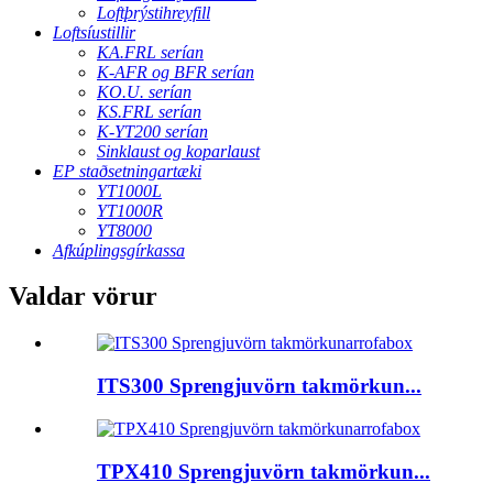
Loftþrýstihreyfill
Loftsíustillir
KA.FRL serían
K-AFR og BFR serían
KO.U. serían
KS.FRL serían
K-YT200 serían
Sinklaust og koparlaust
EP staðsetningartæki
YT1000L
YT1000R
YT8000
Afkúplingsgírkassa
Valdar vörur
ITS300 Sprengjuvörn takmörkun...
TPX410 Sprengjuvörn takmörkun...