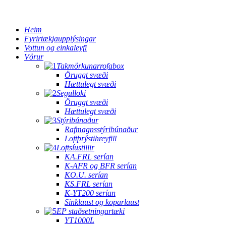
Heim
Fyrirtækjaupplýsingar
Vottun og einkaleyfi
Vörur
Takmörkunarrofabox
Öruggt svæði
Hættulegt svæði
Segulloki
Öruggt svæði
Hættulegt svæði
Stýribúnaður
Rafmagnsstýribúnaður
Loftþrýstihreyfill
Loftsíustillir
KA.FRL serían
K-AFR og BFR serían
KO.U. serían
KS.FRL serían
K-YT200 serían
Sinklaust og koparlaust
EP staðsetningartæki
YT1000L