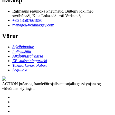
flakk8p
Rafmagns segulloka Pneumatic, Butterly loki með
stýribúnaði, Kína Lokastöðurofi Verksmiðja
+86 13587661980
manager@chinakgsy.com
Vörur
Stýribúnaður
Loftsíustillir
Afkúplingsgírkassa
EP staðsetningartæki
Takmörkunarrofabox
Segulloki
ACTION þróar og framleiðir sjálfstætt snjalla gasskynjara og
viðvörunarstýringar.