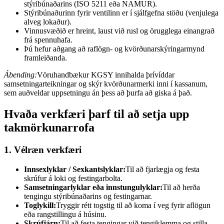
stýribúnaðarins (ISO 5211 eða NAMUR).
Stýribúnaðurinn fyrir ventilinn er í sjálfgefna stöðu (venjulega
alveg lokaður).
Vinnusvæðið er hreint, laust við rusl og örugglega einangrað
frá spennuhafa.
Þú hefur aðgang að raflögn- og kvörðunarskýringarmynd
framleiðanda.
Ábending:
Vöruhandbækur KGSY innihalda þrívíddar
samsetningarteikningar og skýr kvörðunarmerki inni í kassanum,
sem auðveldar uppsetningu án þess að þurfa að giska á það.
Hvaða verkfæri þarf til að setja upp
takmörkunarrofa
1. Vélræn verkfæri
Innsexlyklar / Sexkantslyklar:
Til að fjarlægja og festa
skrúfur á loki og festingarbolta.
Samsetningarlyklar eða innstungulyklar:
Til að herða
tengingu stýribúnaðarins og festingarnar.
Toglykill:
Tryggir rétt togstig til að koma í veg fyrir aflögun
eða rangstillingu á húsinu.
Skrúfjárn:
Til að festa tengingar við tengiklemma og stilla