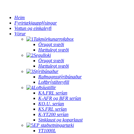
Heim
Fyrirtækjaupplýsingar
Vottun og einkaleyfi
Vörur
Takmörkunarrofabox
Öruggt svæði
Hættulegt svæði
Segulloki
Öruggt svæði
Hættulegt svæði
Stýribúnaður
Rafmagnsstýribúnaður
Loftþrýstihreyfill
Loftsíustillir
KA.FRL serían
K-AFR og BFR serían
KO.U. serían
KS.FRL serían
K-YT200 serían
Sinklaust og koparlaust
EP staðsetningartæki
YT1000L