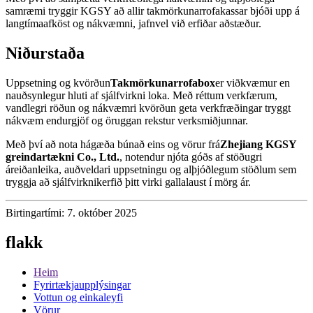
samræmi tryggir KGSY að allir takmörkunarrofakassar bjóði upp á
langtímaafköst og nákvæmni, jafnvel við erfiðar aðstæður.
Niðurstaða
Uppsetning og kvörðun
Takmörkunarrofabox
er viðkvæmur en
nauðsynlegur hluti af sjálfvirkni loka. Með réttum verkfærum,
vandlegri röðun og nákvæmri kvörðun geta verkfræðingar tryggt
nákvæm endurgjöf og öruggan rekstur verksmiðjunnar.
Með því að nota hágæða búnað eins og vörur frá
Zhejiang KGSY
greindartækni Co., Ltd.
, notendur njóta góðs af stöðugri
áreiðanleika, auðveldari uppsetningu og alþjóðlegum stöðlum sem
tryggja að sjálfvirknikerfið þitt virki gallalaust í mörg ár.
Birtingartími: 7. október 2025
flakk
Heim
Fyrirtækjaupplýsingar
Vottun og einkaleyfi
Vörur