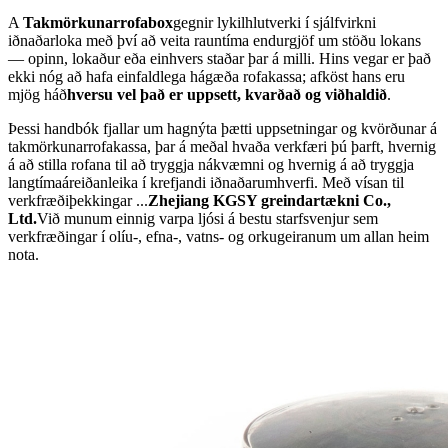
A
Takmörkunarrofabox
gegnir lykilhlutverki í sjálfvirkni
iðnaðarloka með því að veita rauntíma endurgjöf um stöðu lokans
— opinn, lokaður eða einhvers staðar þar á milli. Hins vegar er það
ekki nóg að hafa einfaldlega hágæða rofakassa; afköst hans eru
mjög háð
hversu vel það er uppsett, kvarðað og viðhaldið
.
Þessi handbók fjallar um hagnýta þætti uppsetningar og kvörðunar á
takmörkunarrofakassa, þar á meðal hvaða verkfæri þú þarft, hvernig
á að stilla rofana til að tryggja nákvæmni og hvernig á að tryggja
langtímaáreiðanleika í krefjandi iðnaðarumhverfi. Með vísan til
verkfræðiþekkingar ...
Zhejiang KGSY greindartækni Co.,
Ltd.
Við munum einnig varpa ljósi á bestu starfsvenjur sem
verkfræðingar í olíu-, efna-, vatns- og orkugeiranum um allan heim
nota.