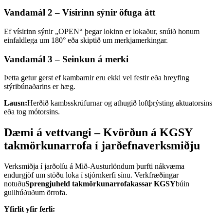
Vandamál 2 – Vísirinn sýnir öfuga átt
Ef vísirinn sýnir „OPEN“ þegar lokinn er lokaður, snúið honum
einfaldlega um 180° eða skiptið um merkjamerkingar.
Vandamál 3 – Seinkun á merki
Þetta getur gerst ef kambarnir eru ekki vel festir eða hreyfing
stýribúnaðarins er hæg.
Lausn:
Herðið kambsskrúfurnar og athugið loftþrýsting aktuatorsins
eða tog mótorsins.
Dæmi á vettvangi – Kvörðun á KGSY
takmörkunarrofa í jarðefnaverksmiðju
Verksmiðja í jarðolíu á Mið-Austurlöndum þurfti nákvæma
endurgjöf um stöðu loka í stjórnkerfi sínu. Verkfræðingar
notuðu
Sprengjuheld takmörkunarrofakassar KGSY
búin
gullhúðuðum örrofa.
Yfirlit yfir ferli: