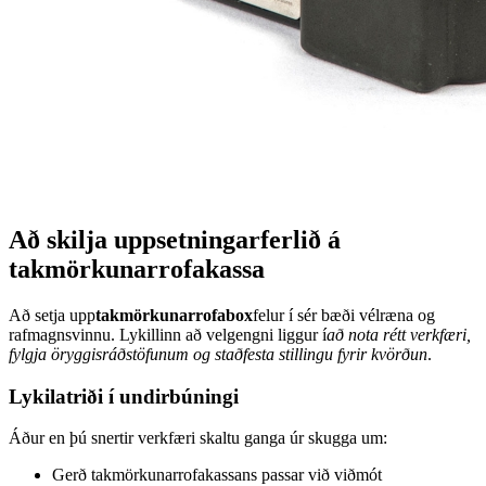
Að skilja uppsetningarferlið á
takmörkunarrofakassa
Að setja upp
takmörkunarrofabox
felur í sér bæði vélræna og
rafmagnsvinnu. Lykillinn að velgengni liggur í
að nota rétt verkfæri,
fylgja öryggisráðstöfunum og staðfesta stillingu fyrir kvörðun
.
Lykilatriði í undirbúningi
Áður en þú snertir verkfæri skaltu ganga úr skugga um:
Gerð takmörkunarrofakassans passar við viðmót