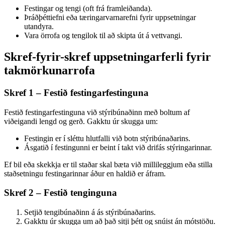
Festingar og tengi (oft frá framleiðanda).
Þráðþéttiefni eða tæringarvarnarefni fyrir uppsetningar
utandyra.
Vara örrofa og tengilok til að skipta út á vettvangi.
Skref-fyrir-skref uppsetningarferli fyrir
takmörkunarrofa
Skref 1 – Festið festingarfestinguna
Festið festingarfestinguna við stýribúnaðinn með boltum af
viðeigandi lengd og gerð. Gakktu úr skugga um:
Festingin er í sléttu hlutfalli við botn stýribúnaðarins.
Ásgatið í festingunni er beint í takt við drifás stýringarinnar.
Ef bil eða skekkja er til staðar skal bæta við millileggjum eða stilla
staðsetningu festingarinnar áður en haldið er áfram.
Skref 2 – Festið tenginguna
Setjið tengibúnaðinn á ás stýribúnaðarins.
Gakktu úr skugga um að það sitji þétt og snúist án mótstöðu.