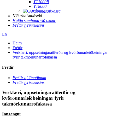
YT1000R
YT8000
Afkúplingsgírkassa
Niðurhalsmiðstöð
Hafðu samband við okkur
Fréttir fyrirtækisins
En
Heim
Fréttir
Verkfæri, uppsetningaraðferðir og kvörðunarleiðbeiningar
fyrir takmörkunarrofakassa
Fréttir
Fréttir af iðnaðinum
Fréttir fyrirtækisins
Verkfæri, uppsetningaraðferðir og
kvörðunarleiðbeiningar fyrir
takmörkunarrofakassa
Inngangur