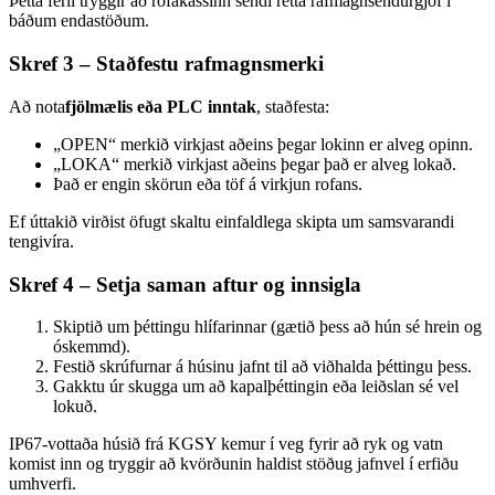
Þetta ferli tryggir að rofakassinn sendi rétta rafmagnsendurgjöf í
báðum endastöðum.
Skref 3 – Staðfestu rafmagnsmerki
Að nota
fjölmælis eða PLC inntak
, staðfesta:
„OPEN“ merkið virkjast aðeins þegar lokinn er alveg opinn.
„LOKA“ merkið virkjast aðeins þegar það er alveg lokað.
Það er engin skörun eða töf á virkjun rofans.
Ef úttakið virðist öfugt skaltu einfaldlega skipta um samsvarandi
tengivíra.
Skref 4 – Setja saman aftur og innsigla
Skiptið um þéttingu hlífarinnar (gætið þess að hún sé hrein og
óskemmd).
Festið skrúfurnar á húsinu jafnt til að viðhalda þéttingu þess.
Gakktu úr skugga um að kapalþéttingin eða leiðslan sé vel
lokuð.
IP67-vottaða húsið frá KGSY kemur í veg fyrir að ryk og vatn
komist inn og tryggir að kvörðunin haldist stöðug jafnvel í erfiðu
umhverfi.