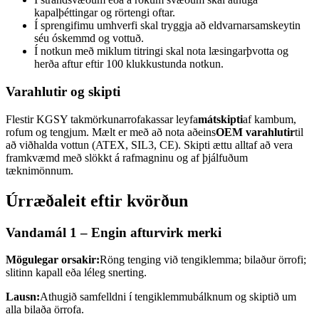
kapalþéttingar og rörtengi oftar.
Í sprengifimu umhverfi skal tryggja að eldvarnarsamskeytin
séu óskemmd og vottuð.
Í notkun með miklum titringi skal nota læsingarþvotta og
herða aftur eftir 100 klukkustunda notkun.
Varahlutir og skipti
Flestir KGSY takmörkunarrofakassar leyfa
mátskipti
af kambum,
rofum og tengjum. Mælt er með að nota aðeins
OEM varahlutir
til
að viðhalda vottun (ATEX, SIL3, CE). Skipti ættu alltaf að vera
framkvæmd með slökkt á rafmagninu og af þjálfuðum
tæknimönnum.
Úrræðaleit eftir kvörðun
Vandamál 1 – Engin afturvirk merki
Mögulegar orsakir:
Röng tenging við tengiklemma; bilaður örrofi;
slitinn kapall eða léleg snerting.
Lausn:
Athugið samfelldni í tengiklemmubálknum og skiptið um
alla bilaða örrofa.