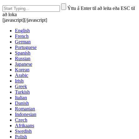
Ýttu á Enter til að leita eða ESC til
að loka
[javascript]
[/javascript]
English
French
German
Portuguese
Spanish
Russian
Japanese
Korean
Arabic
Irish
Greek
Turkish
Italian
Danish
Romanian
Indonesian
Czech
Afrikaans
Swedish
Polish