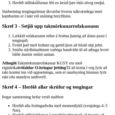
Herðið stilliskrúfurnar létt en læsið þær ekki alveg ennþá.
Staðsetning tengingarinnar ákvarðar hversu nákvæmlega innri
kamburinn er í takt við snúning hreyfilsins.
Skref 3 - Setjið upp takmörkunarrofakassann
Lækkið rofakassann niður á festina þannig að ásinn passi í
tengiopið.
Festið það með boltum og gætið þess að húsið sitji jafnt.
Snúðu stýribúnaðinum varlega handvirkt til að athuga hvort
báðir ásarnir snúist saman.
Athugið:
Takmörkunarrofakassar KGSY eru með
eiginleika
tvöfaldur O-hringur þétting
Til að koma í veg fyrir að
raki komist inn við uppsetningu, sem er nauðsynleg hönnun fyrir
rakt eða utandyra umhverfi.
Skref 4 – Herðið allar skrúfur og tengingar
Þegar samræming hefur verið staðfest:
Herðið alla festingarbolta með momentlykli (venjulega 4–5
Nm).
Herðið stilliskrúfurnar á tengibúnaðinum til að tryggja að