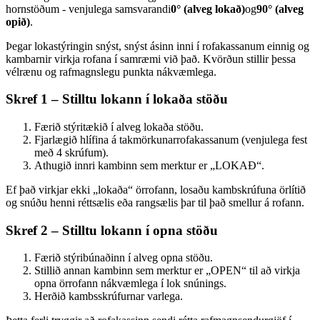
hornstöðum - venjulega samsvarandi
0° (alveg lokað)
og
90° (alveg
opið)
.
Þegar lokastýringin snýst, snýst ásinn inni í rofakassanum einnig og
kambarnir virkja rofana í samræmi við það. Kvörðun stillir þessa
vélrænu og rafmagnslegu punkta nákvæmlega.
Skref 1 – Stilltu lokann í lokaða stöðu
Færið stýritækið í alveg lokaða stöðu.
Fjarlægið hlífina á takmörkunarrofakassanum (venjulega fest
með 4 skrúfum).
Athugið innri kambinn sem merktur er „LOKAÐ“.
Ef það virkjar ekki „lokaða“ örrofann, losaðu kambskrúfuna örlítið
og snúðu henni réttsælis eða rangsælis þar til það smellur á rofann.
Skref 2 – Stilltu lokann í opna stöðu
Færið stýribúnaðinn í alveg opna stöðu.
Stillið annan kambinn sem merktur er „OPEN“ til að virkja
opna örrofann nákvæmlega í lok snúnings.
Herðið kambsskrúfurnar varlega.