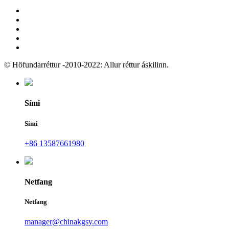
© Höfundarréttur -2010-2022: Allur réttur áskilinn.
Sími
Sími
+86 13587661980
Netfang
Netfang
manager@chinakgsy.com