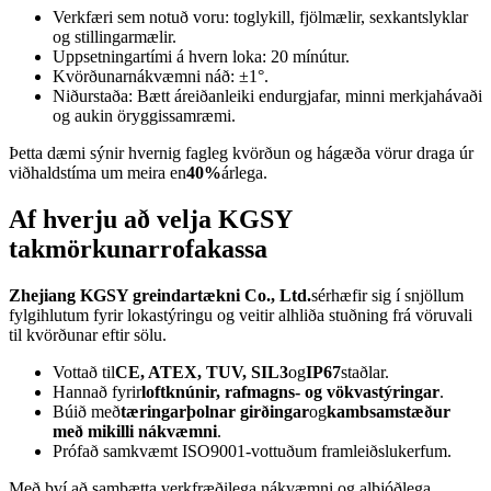
Verkfæri sem notuð voru: toglykill, fjölmælir, sexkantslyklar
og stillingarmælir.
Uppsetningartími á hvern loka: 20 mínútur.
Kvörðunarnákvæmni náð: ±1°.
Niðurstaða: Bætt áreiðanleiki endurgjafar, minni merkjahávaði
og aukin öryggissamræmi.
Þetta dæmi sýnir hvernig fagleg kvörðun og hágæða vörur draga úr
viðhaldstíma um meira en
40%
árlega.
Af hverju að velja KGSY
takmörkunarrofakassa
Zhejiang KGSY greindartækni Co., Ltd.
sérhæfir sig í snjöllum
fylgihlutum fyrir lokastýringu og veitir alhliða stuðning frá vöruvali
til kvörðunar eftir sölu.
Vottað til
CE, ATEX, TUV, SIL3
og
IP67
staðlar.
Hannað fyrir
loftknúnir, rafmagns- og vökvastýringar
.
Búið með
tæringarþolnar girðingar
og
kambsamstæður
með mikilli nákvæmni
.
Prófað samkvæmt ISO9001-vottuðum framleiðslukerfum.
Með því að samþætta verkfræðilega nákvæmni og alþjóðlega