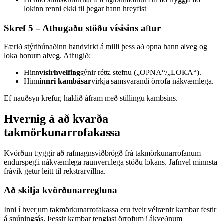
lokinn renni ekki til þegar hann hreyfist.
Skref 5 – Athugaðu stöðu vísisins aftur
Færið stýribúnaðinn handvirkt á milli þess að opna hann alveg og
loka honum alveg. Athugið:
Hinn
vísirhvelfing
sýnir rétta stefnu („OPNA“/„LOKA“).
Hinn
innri kambásar
virkja samsvarandi örrofa nákvæmlega.
Ef nauðsyn krefur, haldið áfram með stillingu kambsins.
Hvernig á að kvarða
takmörkunarrofakassa
Kvörðun tryggir að rafmagnsviðbrögð frá takmörkunarrofanum
endurspegli nákvæmlega raunverulega stöðu lokans. Jafnvel minnsta
frávik getur leitt til rekstrarvillna.
Að skilja kvörðunarregluna
Inni í hverjum takmörkunarrofakassa eru tveir vélrænir kambar festir
á snúningsás. Þessir kambar tengjast örrofum í ákveðnum