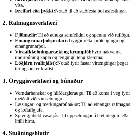
vísa.
Þreifari eða þykkt:
Notað til að staðfesta þol ásfestingar.
2. Rafmagnsverkfæri
Fjölmælir:
Til að athuga samfelldni og spennu við raflögn.
Einangrunarþolsprófari:
Tryggir rétta jarðtengingu og
einangrunarþol.
Víraafklæðningartæki og krumptól:
Fyrir nákvæma
undirbúning kapla og tengingu tengiklemma.
Lóðjárn (valfrjálst):
Notað fyrir fastar vírtengingar þegar
titringsþol er krafist.
3. Öryggisverkfæri og búnaður
Verndarhanskar og hlífðargleraugu: Til að koma í veg fyrir
meiðsli við samsetningu.
Læsingar- og merkingarbúnaður: Til að einangra rafmagns-
og loftaflgjafa.
Sprengjuheld vasaljós: Til uppsetningar á hættulegum eða
lítilli birtu.
4. Stuðningshlutir