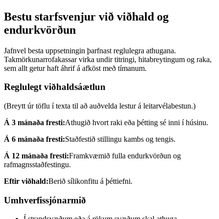
Bestu starfsvenjur við viðhald og
endurkvörðun
Jafnvel besta uppsetningin þarfnast reglulegra athugana.
Takmörkunarrofakassar virka undir titringi, hitabreytingum og raka,
sem allt getur haft áhrif á afköst með tímanum.
Reglulegt viðhaldsáætlun
(Breytt úr töflu í texta til að auðvelda lestur á leitarvélabestun.)
Á 3 mánaða fresti:
Athugið hvort raki eða þétting sé inni í húsinu.
Á 6 mánaða fresti:
Staðfestið stillingu kambs og tengis.
Á 12 mánaða fresti:
Framkvæmið fulla endurkvörðun og
rafmagnsstaðfestingu.
Eftir viðhald:
Berið sílikonfitu á þéttiefni.
Umhverfissjónarmið
Í strandsvæðum eða á rökum svæðum skal athuga