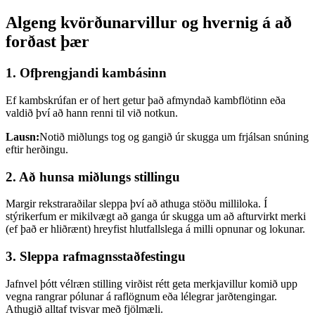
Algeng kvörðunarvillur og hvernig á að
forðast þær
1. Ofþrengjandi kambásinn
Ef kambskrúfan er of hert getur það afmyndað kambflötinn eða
valdið því að hann renni til við notkun.
Lausn:
Notið miðlungs tog og gangið úr skugga um frjálsan snúning
eftir herðingu.
2. Að hunsa miðlungs stillingu
Margir rekstraraðilar sleppa því að athuga stöðu milliloka. Í
stýrikerfum er mikilvægt að ganga úr skugga um að afturvirkt merki
(ef það er hliðrænt) hreyfist hlutfallslega á milli opnunar og lokunar.
3. Sleppa rafmagnsstaðfestingu
Jafnvel þótt vélræn stilling virðist rétt geta merkjavillur komið upp
vegna rangrar pólunar á raflögnum eða lélegrar jarðtengingar.
Athugið alltaf tvisvar með fjölmæli.