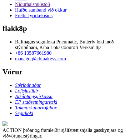
Niðurhalsmiðstöð
Hafðu samband við okkur
Fréttir fyrirtækisins
flakk8p
Rafmagns segulloka Pneumatic, Butterly loki með
stýribúnaði, Kína Lokastöðurofi Verksmiðja
+86 13587661980
manager@chinakgsy.com
Vörur
Stýribúnaður
Loftsíustillir
Afkúplingsgírkassa
EP staðsetningartæki
Takmörkunarrofabox
Segulloki
ACTION þróar og framleiðir sjálfstætt snjalla gasskynjara og
viðvörunarstýringar.